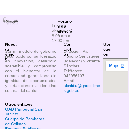
Horario
Lunes a
s de
viernes de
atenció
8:00 am a
n
17:00 pm
Nuest
Con
Ubi
ra
tact
caci
Ser un modelo de gobierno
Dirección: Av.
visió
os
ón
reconocido por su liderazgo
Honorio Santistevan
n
en innovación, desarrollo
(Malecón) y Vicente
sostenible y compromiso
Sánchez.
con el bienestar de la
Teléfonos:
comunidad, garantizando la
042956107
igualdad de oportunidades
Email:
y fortaleciendo la identidad
alcaldia@gadcolime
cultural del cantón.
s.gob.ec
Otros enlaces
GAD Parroquial San
Jacinto
Cuerpo de Bomberos
de Colimes
Empresa Publica de