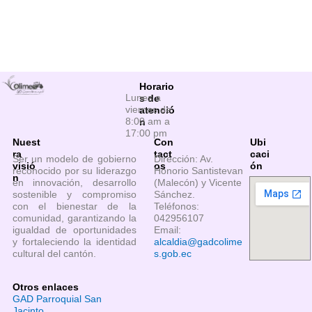
Horario
Lunes a
s de
viernes de
atenció
8:00 am a
n
17:00 pm
Nuest
Con
Ubi
ra
tact
caci
Ser un modelo de gobierno
Dirección: Av.
visió
os
ón
reconocido por su liderazgo
Honorio Santistevan
n
en innovación, desarrollo
(Malecón) y Vicente
sostenible y compromiso
Sánchez.
con el bienestar de la
Teléfonos:
comunidad, garantizando la
042956107
igualdad de oportunidades
Email:
y fortaleciendo la identidad
alcaldia@gadcolime
cultural del cantón.
s.gob.ec
Otros enlaces
GAD Parroquial San
Jacinto