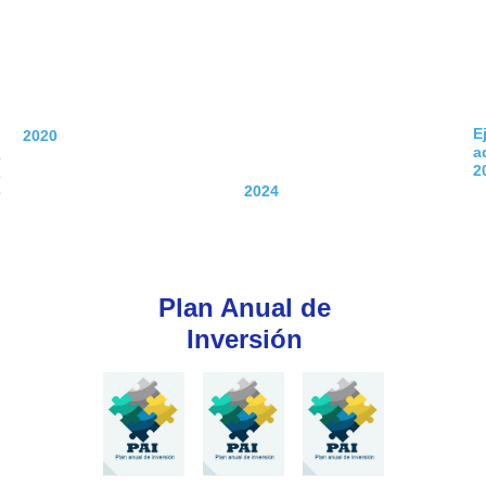
E
2020
a
2021
2
2022
2023 2024
Plan Anual de
Inversión