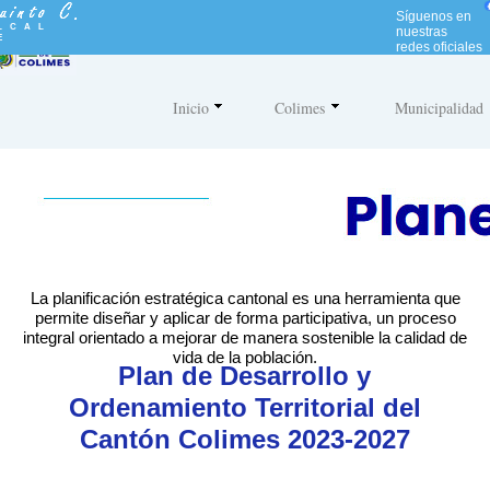
N
Síguenos en
o
LCAL
nuestras
E
t
redes oficiales
a
:
e
Inicio
Colimes
Municipalidad
s
t
e
s
i
t
i
o
w
e
La planificación estratégica cantonal es una herramienta que
b
permite diseñar y aplicar de forma participativa, un proceso
i
integral orientado a mejorar de manera sostenible la calidad de
n
vida de la población.
c
Plan de Desarrollo y
l
u
Ordenamiento Territorial del
y
Cantón Colimes 2023-2027
e
u
n