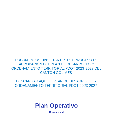
s
i
s
t
e
m
a
d
e
a
c
c
e
s
DOCUMENTOS HABILITANTES DEL PROCESO DE
i
APROBACIÓN DEL PLAN DE DESARROLLO Y
b
ORDENAMIENTO TERRITORIAL PDOT 2023-2027 DEL
i
CANTÓN COLIMES.
l
i
DESCARGAR AQUÍ EL PLAN DE DESARROLLO Y
d
ORDENAMIENTO TERRITORIAL PDOT 2023-2027.
a
d
.
Plan Operativo
Anual