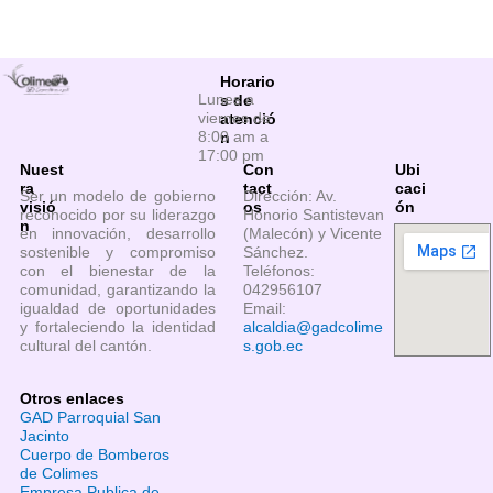
Horario
Lunes a
s de
viernes de
atenció
8:00 am a
n
17:00 pm
Nuest
Con
Ubi
ra
tact
caci
Ser un modelo de gobierno
Dirección: Av.
visió
os
ón
reconocido por su liderazgo
Honorio Santistevan
n
en innovación, desarrollo
(Malecón) y Vicente
sostenible y compromiso
Sánchez.
con el bienestar de la
Teléfonos:
comunidad, garantizando la
042956107
igualdad de oportunidades
Email:
y fortaleciendo la identidad
alcaldia@gadcolime
cultural del cantón.
s.gob.ec
Otros enlaces
GAD Parroquial San
Jacinto
Cuerpo de Bomberos
de Colimes
Empresa Publica de