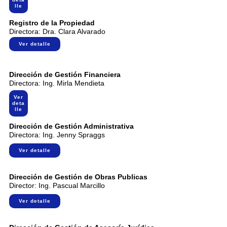
s
lle
i
s
Registro de la Propiedad
t
Directora: Dra. Clara Alvarado
e
m
Ver detalle
a
d
e
Dirección de Gestión Financiera
a
Directora: Ing. Mirla Mendieta
c
c
Ver
.
deta
e
lle
s
i
Dirección de Gestión Administrativa
b
Directora: Ing. Jenny Spraggs
i
l
Ver detalle
i
d
a
Dirección de Gestión de Obras Publicas
d
Director: Ing. Pascual Marcillo
.
Ver detalle