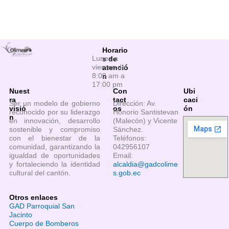
Horario
Lunes a
s de
viernes de
atenció
8:00 am a
n
17:00 pm
Nuest
Con
Ubi
ra
tact
caci
Ser un modelo de gobierno
Dirección: Av.
visió
os
ón
reconocido por su liderazgo
Honorio Santistevan
n
en innovación, desarrollo
(Malecón) y Vicente
sostenible y compromiso
Sánchez.
con el bienestar de la
Teléfonos:
comunidad, garantizando la
042956107
igualdad de oportunidades
Email:
y fortaleciendo la identidad
alcaldia@gadcolime
cultural del cantón.
s.gob.ec
Otros enlaces
GAD Parroquial San
Jacinto
Cuerpo de Bomberos