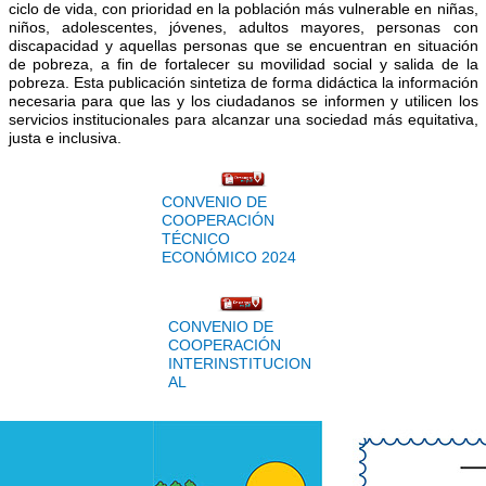
s
ciclo de vida, con prioridad en la población más vulnerable en niñas,
i
niños, adolescentes, jóvenes, adultos mayores, personas con
s
discapacidad y aquellas personas que se encuentran en situación
t
de pobreza, a fin de fortalecer su movilidad social y salida de la
e
pobreza. Esta publicación sintetiza de forma didáctica la información
m
necesaria para que las y los ciudadanos se informen y utilicen los
a
servicios institucionales para alcanzar una sociedad más equitativa,
d
justa e inclusiva.
e
a
c
CONVENIO DE
c
COOPERACIÓN
e
TÉCNICO
s
ECONÓMICO 2024
i
b
i
l
CONVENIO DE
i
COOPERACIÓN
d
INTERINSTITUCION
a
AL
d
.