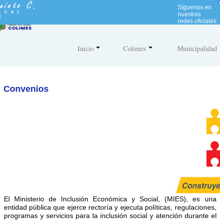
N
Síguenos en
o
LCAL
nuestras
E
t
redes oficiales
a
:
e
Inicio
Colimes
Municipalidad
s
t
e
s
i
Convenios
t
i
o
w
e
b
i
n
c
l
u
y
e
El Ministerio de Inclusión Económica y Social, (MIES), es una
u
entidad pública que ejerce rectoría y ejecuta políticas, regulaciones,
n
programas y servicios para la inclusión social y atención durante el